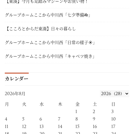
【東湊】今月も足踏みマシーンやお買い物！
グループホームここから中川西「七夕準備🎋」
【こころとからだ東湊】日々の暮らし
グループホームここから中川西「日常の様子☀」
グループホームここから中川西「キャベツ焼き」
カレンダー
2026年8月
月
火
水
木
金
土
日
1
2
3
4
5
6
7
8
9
10
11
12
13
14
15
16
17
18
19
20
21
22
23
24