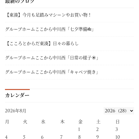
最新のブログ
【東湊】今月も足踏みマシーンやお買い物！
グループホームここから中川西「七夕準備🎋」
【こころとからだ東湊】日々の暮らし
グループホームここから中川西「日常の様子☀」
グループホームここから中川西「キャベツ焼き」
カレンダー
2026年8月
月
火
水
木
金
土
日
1
2
3
4
5
6
7
8
9
10