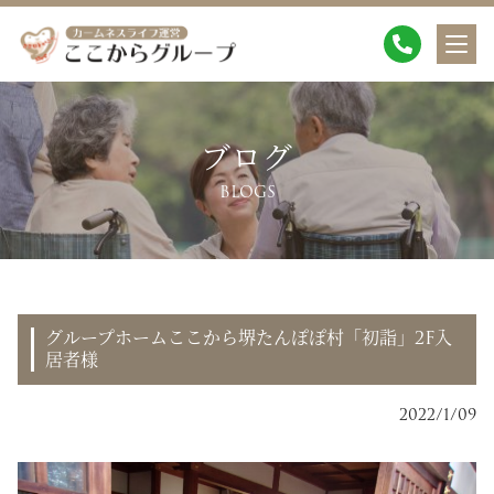
ブログ
BLOGS
グループホームここから堺たんぽぽ村「初詣」2F入
居者様
2022/1/09