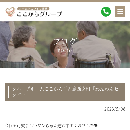
ブログ
BLOGS
グループホームここから百舌鳥西之町「わんわんセ
ラピー」
2023/5/08
今回も可愛らしいワンちゃん達が来てくれました🐕