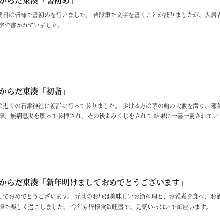
からだ東湊「書初め」
終日は皆様で書初めを行いました。 普段筆で文字を書くことが減りましたが、入居
な字で書かれていました。
からだ東湊「初詣」
は近くの石津神社に初詣に行って参りました。 歩ける方は茅の輪の大祓を潜り、邪
皆様、無病息災を願って参拝され、その後おみくじをされて 結果に一喜一憂されてい
からだ東湊「新年明けましておめでとうございます」
しておめでとうございます。 元旦のお昼は美味しいお節料理と、お雑煮を食べ、お
皆様で楽しく過ごしました。 今年も皆様食欲旺盛で、元気いっぱいで御座います。