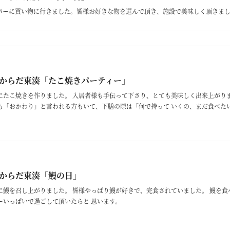
パーに買い物に行きました。皆様お好きな物を選んで頂き、施設で美味しく頂きま
からだ東湊「たこ焼きパーティー」
にたこ焼きを作りました。 入居者様も手伝って下さり、とても美味しく出来上がり
も「おかわり」と言われる方もいて、下膳の際は「何で持って いくの、まだ食べた
ほど、好評でした。
からだ東湊「鰻の日」
に鰻を召し上がりました。 皆様やっぱり鰻が好きで、完食されていました。 鰻を食
ーいっぱいで過ごして頂いたらと 思います。