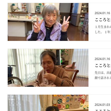
2024.01.16
こころと
１月生まれ
した。 １
2024.01.16
こころと
先日は、出
顔で話され
2024.01.03