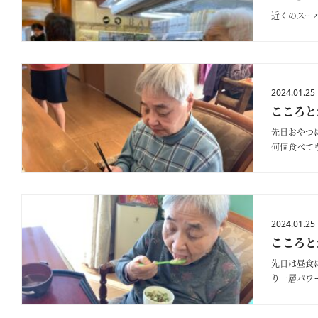
近くのスー
2024.01.25
こころと
先日おやつ
何個食べて
と言われる
2024.01.25
こころと
先日は昼食
り一層パワ