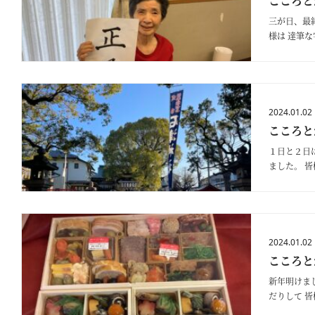
こころと
三が日、最
様は 達筆
2024.01.02
こころと
１日と２日
ました。 
た。
2024.01.02
こころと
新年明けま
だりして 