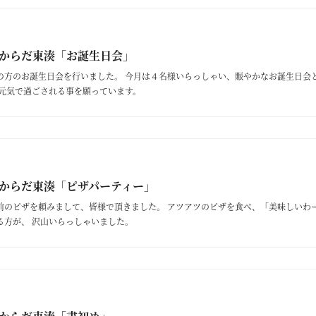
からだ東湊「お誕生日会」
の方のお誕生日会を行いました。 今月は４名様いらっしゃい、賑やかなお誕生日会
年元気で過ごされる事を願っています。
からだ東湊「ピザパーティー」
前のピザを頼みまして、皆様で頂きました。 アツアツのピザを食べ、「美味しいわ
る方が、 沢山いらっしゃいました。